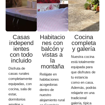
Casas
Habitacio
Cocina
independ
nes con
completa
ientes
balcón y
y galería
con todo
vistas a
Nuestra cocina
incluido
la
está totalmente
montaña
equipada para
Disfruta de
que disfrutes de
casas rurales
Relájate en
tu estancia
completamente
habitaciones
como en casa.
equipadas, con
acogedoras
Además, podrás
cocina, sala de
dentro de
relajarte en una
estar,
nuestro
tradicional
dormitorios
alojamiento rural
galería, típica
amplios y