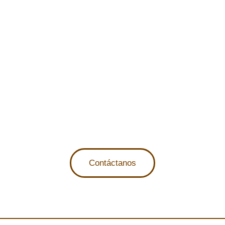
VISÍTANOS Y DESCUBRE
CÓMO PODEMOS
AYUDARTE
Te invitamos a descubrir nuestras instalaciones
y conocer al equipo de profesionales que te
acompañará. Estamos comprometidos en
ofrecerte soluciones personalizadas para
mejorar tu bienestar.
Contáctanos