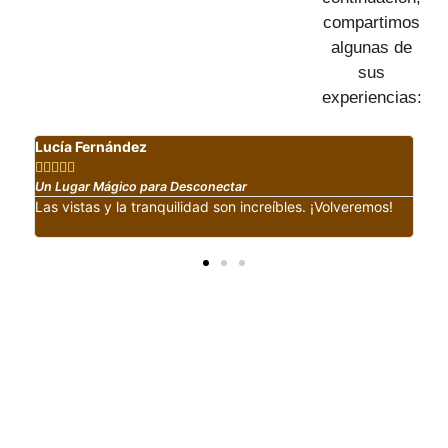
compartimos
algunas de
sus
experiencias:
Lucía Fernández
Mig







Un Lugar Mágico para Desconectar
Per
Las vistas y la tranquilidad son increíbles. ¡Volveremos!
Las
sen