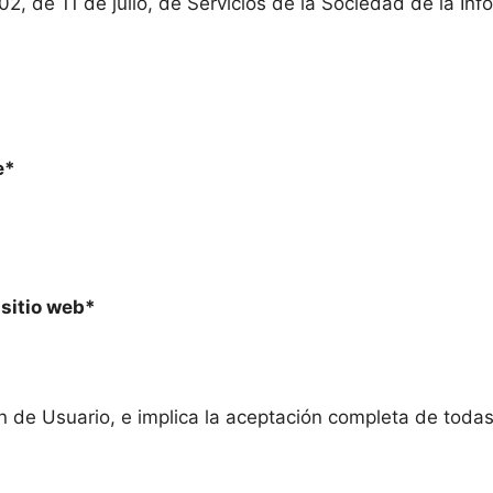
2, de 11 de julio, de Servicios de la Sociedad de la Info
e*
 sitio web*
ión de Usuario, e implica la aceptación completa de toda